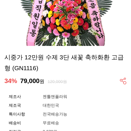
시중가 12만원 수제 3단 새꽃 축하화환 고급
형 (GN1116)
34
%
79,000
원
120,000원
제조사
젠틀맨플라워
제조국
대한민국
특이사항
전국배송가능
배송비
무료배송