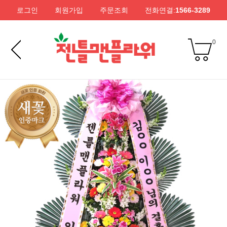
로그인
회원가입
주문조회
전화연결:
1566-3289
0