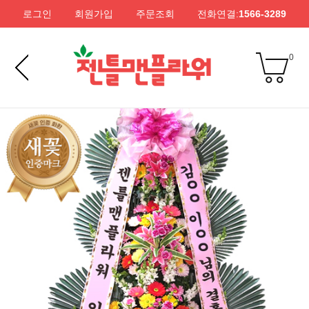
로그인
회원가입
주문조회
전화연결:
1566-3289
0