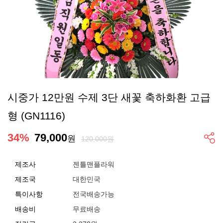
시중가 12만원 수제 3단 새꽃 축하화환 고급
형 (GN1116)
34
%
79,000
원
120,000원
제조사
젠틀맨플라워
제조국
대한민국
특이사항
전국배송가능
배송비
무료배송