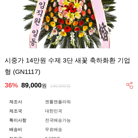
시중가 14만원 수제 3단 새꽃 축하화환 기업
형 (GN1117)
36
%
89,000
원
140,000원
제조사
젠틀맨플라워
제조국
대한민국
특이사항
전국배송가능
배송비
무료배송