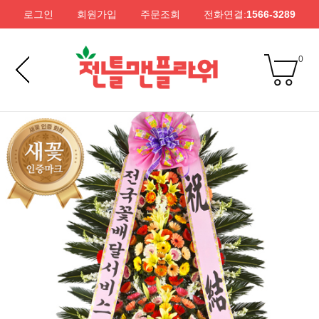
로그인
회원가입
주문조회
전화연결:
1566-3289
0