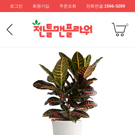
로그인
회원가입
주문조회
전화연결:
1566-3289
0