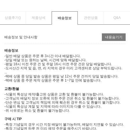
상품후기(
)
제품상세
관련상품
Q&A
배송정보
배송정보 및 안내사항
내용숨기기
배송정보
-일반 배달 상품은 주문 후 3시간 이내 배달됩니다.
-당일 배달 또는 원하는 날짜, 시간에 맞춰 배달됩니다.
-평일 18시 이전 주문 건 및 주말 16시 이전 주문 건은 당일 배달됩니다.
-도서산간 지역 및 읍, 면, 리 지역의 경우 미리 고객센터로 상담 부탁드립니다.
...
-택배 상품 중 당일 발송 상품은 평일 낮 12시 주문 건까지 당일 발송됩니다.
-택배 상품 중 주문 제작 상품은 주문 후 1~7일 안에 발송됩니다.
교환/환불
-식물의 특성상 제작/출고된 상품은 교환 및 환불이 불가능합니다.
-고객님의 배달지 정보 오류에 의한 주문 건은 취소 및 환불이 불가능합니다.
-단순 변심 및 고객님의 책임에 의해 훼손된 경우 취소 및 환불이 불가합니다.
-식물의 특성상 계절 및 지역에 따라 이미지와 다를 수 있습니다.
-위 사유로는 취소 및 환불이 불가능합니다.
구매 시 TIP
-특정 기념일의 경우 시간 지정 배달이 불가능하며, 배달이 지연될 수 있습니다.
-특정 기념일엔 하루 전 미리 예약 주문을 해주시기 바랍니다.