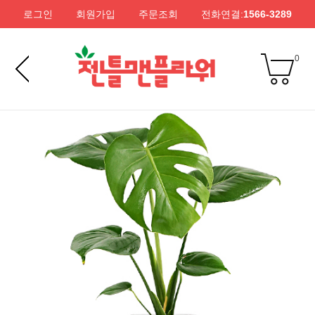
로그인
회원가입
주문조회
전화연결:
1566-3289
0