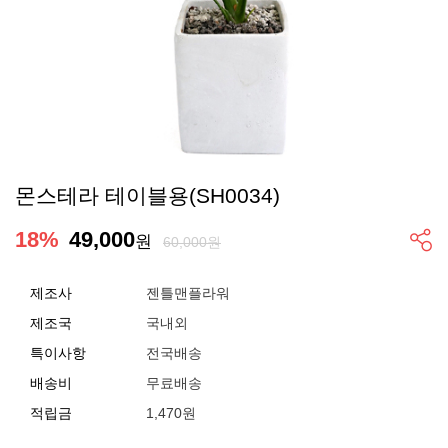
몬스테라 테이블용(SH0034)
18
%
49,000
원
60,000원
제조사
젠틀맨플라워
제조국
국내외
특이사항
전국배송
배송비
무료배송
적립금
1,470원