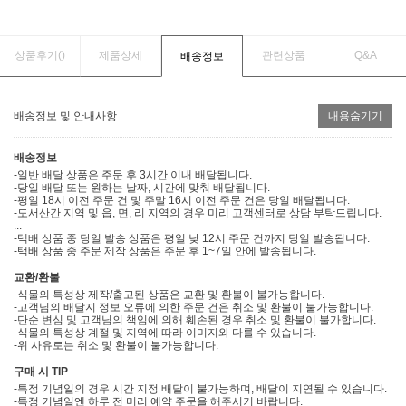
상품후기(
)
제품상세
관련상품
Q&A
배송정보
배송정보 및 안내사항
내용숨기기
배송정보
-일반 배달 상품은 주문 후 3시간 이내 배달됩니다.
-당일 배달 또는 원하는 날짜, 시간에 맞춰 배달됩니다.
-평일 18시 이전 주문 건 및 주말 16시 이전 주문 건은 당일 배달됩니다.
-도서산간 지역 및 읍, 면, 리 지역의 경우 미리 고객센터로 상담 부탁드립니다.
...
-택배 상품 중 당일 발송 상품은 평일 낮 12시 주문 건까지 당일 발송됩니다.
-택배 상품 중 주문 제작 상품은 주문 후 1~7일 안에 발송됩니다.
교환/환불
-식물의 특성상 제작/출고된 상품은 교환 및 환불이 불가능합니다.
-고객님의 배달지 정보 오류에 의한 주문 건은 취소 및 환불이 불가능합니다.
-단순 변심 및 고객님의 책임에 의해 훼손된 경우 취소 및 환불이 불가합니다.
-식물의 특성상 계절 및 지역에 따라 이미지와 다를 수 있습니다.
-위 사유로는 취소 및 환불이 불가능합니다.
구매 시 TIP
-특정 기념일의 경우 시간 지정 배달이 불가능하며, 배달이 지연될 수 있습니다.
-특정 기념일엔 하루 전 미리 예약 주문을 해주시기 바랍니다.