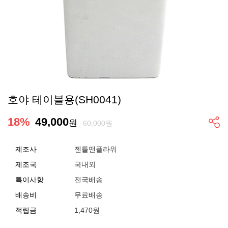
호야 테이블용(SH0041)
18
%
49,000
원
60,000원
제조사
젠틀맨플라워
제조국
국내외
특이사항
전국배송
배송비
무료배송
적립금
1,470원