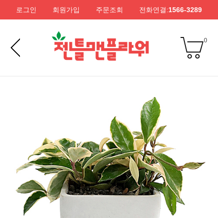
로그인
회원가입
주문조회
전화연결:
1566-3289
0