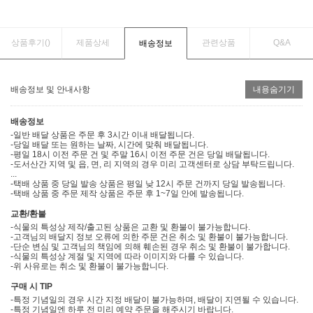
상품후기(
)
제품상세
관련상품
Q&A
배송정보
배송정보 및 안내사항
내용숨기기
배송정보
-일반 배달 상품은 주문 후 3시간 이내 배달됩니다.
-당일 배달 또는 원하는 날짜, 시간에 맞춰 배달됩니다.
-평일 18시 이전 주문 건 및 주말 16시 이전 주문 건은 당일 배달됩니다.
-도서산간 지역 및 읍, 면, 리 지역의 경우 미리 고객센터로 상담 부탁드립니다.
...
-택배 상품 중 당일 발송 상품은 평일 낮 12시 주문 건까지 당일 발송됩니다.
-택배 상품 중 주문 제작 상품은 주문 후 1~7일 안에 발송됩니다.
교환/환불
-식물의 특성상 제작/출고된 상품은 교환 및 환불이 불가능합니다.
-고객님의 배달지 정보 오류에 의한 주문 건은 취소 및 환불이 불가능합니다.
-단순 변심 및 고객님의 책임에 의해 훼손된 경우 취소 및 환불이 불가합니다.
-식물의 특성상 계절 및 지역에 따라 이미지와 다를 수 있습니다.
-위 사유로는 취소 및 환불이 불가능합니다.
구매 시 TIP
-특정 기념일의 경우 시간 지정 배달이 불가능하며, 배달이 지연될 수 있습니다.
-특정 기념일엔 하루 전 미리 예약 주문을 해주시기 바랍니다.