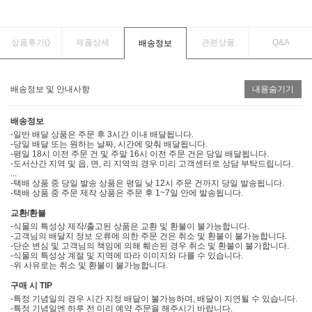
상품후기(
)
제품상세
관련상품
Q&A
배송정보
배송정보 및 안내사항
내용숨기기
배송정보
-일반 배달 상품은 주문 후 3시간 이내 배달됩니다.
-당일 배달 또는 원하는 날짜, 시간에 맞춰 배달됩니다.
-평일 18시 이전 주문 건 및 주말 16시 이전 주문 건은 당일 배달됩니다.
-도서산간 지역 및 읍, 면, 리 지역의 경우 미리 고객센터로 상담 부탁드립니다.
...
-택배 상품 중 당일 발송 상품은 평일 낮 12시 주문 건까지 당일 발송됩니다.
-택배 상품 중 주문 제작 상품은 주문 후 1~7일 안에 발송됩니다.
교환/환불
-식물의 특성상 제작/출고된 상품은 교환 및 환불이 불가능합니다.
-고객님의 배달지 정보 오류에 의한 주문 건은 취소 및 환불이 불가능합니다.
-단순 변심 및 고객님의 책임에 의해 훼손된 경우 취소 및 환불이 불가합니다.
-식물의 특성상 계절 및 지역에 따라 이미지와 다를 수 있습니다.
-위 사유로는 취소 및 환불이 불가능합니다.
구매 시 TIP
-특정 기념일의 경우 시간 지정 배달이 불가능하며, 배달이 지연될 수 있습니다.
-특정 기념일엔 하루 전 미리 예약 주문을 해주시기 바랍니다.