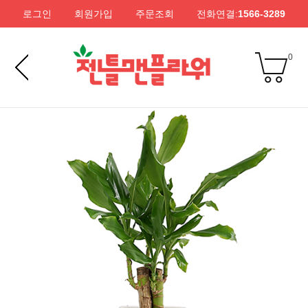
로그인
회원가입
주문조회
전화연결:
1566-3289
0