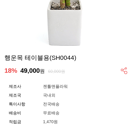
행운목 테이블용(SH0044)
18
%
49,000
원
60,000원
제조사
젠틀맨플라워
제조국
국내외
특이사항
전국배송
배송비
무료배송
적립금
1,470원