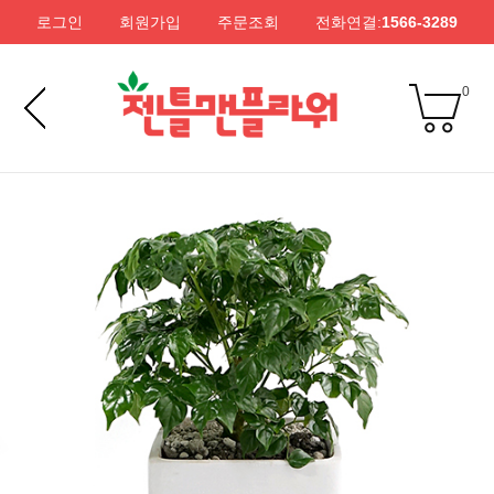
로그인
회원가입
주문조회
전화연결:
1566-3289
0