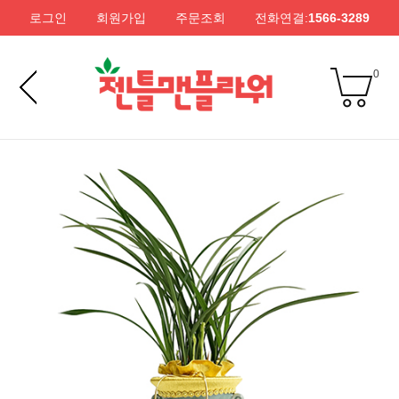
로그인
회원가입
주문조회
전화연결:
1566-3289
0