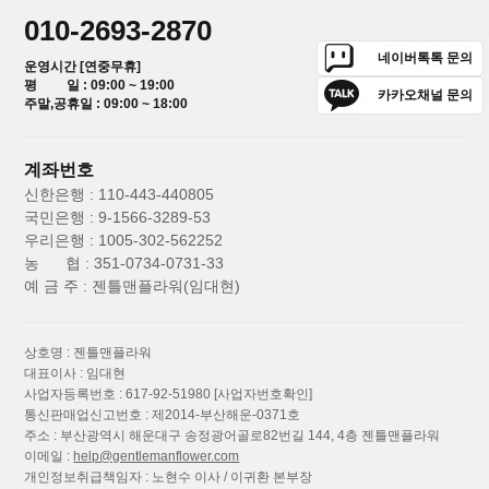
010-2693-2870
네이버톡톡 문의
운영시간 [연중무휴]
평 일 : 09:00 ~ 19:00
카카오채널 문의
주말,공휴일 : 09:00 ~ 18:00
계좌번호
신한은행 : 110-443-440805
국민은행 : 9-1566-3289-53
우리은행 : 1005-302-562252
농 협 : 351-0734-0731-33
예 금 주 : 젠틀맨플라워(임대현)
상호명 : 젠틀맨플라워
대표이사 : 임대현
사업자등록번호 : 617-92-51980
[사업자번호확인]
통신판매업신고번호 : 제2014-부산해운-0371호
주소 : 부산광역시 해운대구 송정광어골로82번길 144, 4층 젠틀맨플라워
이메일 :
help@gentlemanflower.com
개인정보취급책임자 : 노현수 이사 / 이귀환 본부장