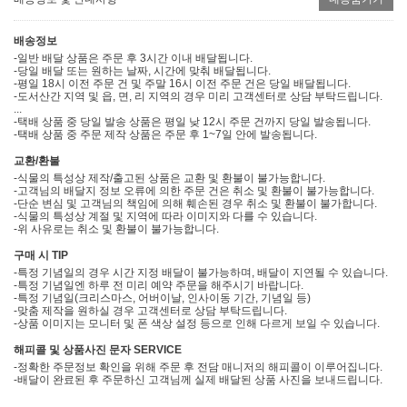
배송정보
-일반 배달 상품은 주문 후 3시간 이내 배달됩니다.
-당일 배달 또는 원하는 날짜, 시간에 맞춰 배달됩니다.
-평일 18시 이전 주문 건 및 주말 16시 이전 주문 건은 당일 배달됩니다.
-도서산간 지역 및 읍, 면, 리 지역의 경우 미리 고객센터로 상담 부탁드립니다.
...
-택배 상품 중 당일 발송 상품은 평일 낮 12시 주문 건까지 당일 발송됩니다.
-택배 상품 중 주문 제작 상품은 주문 후 1~7일 안에 발송됩니다.
교환/환불
-식물의 특성상 제작/출고된 상품은 교환 및 환불이 불가능합니다.
-고객님의 배달지 정보 오류에 의한 주문 건은 취소 및 환불이 불가능합니다.
-단순 변심 및 고객님의 책임에 의해 훼손된 경우 취소 및 환불이 불가합니다.
-식물의 특성상 계절 및 지역에 따라 이미지와 다를 수 있습니다.
-위 사유로는 취소 및 환불이 불가능합니다.
구매 시 TIP
-특정 기념일의 경우 시간 지정 배달이 불가능하며, 배달이 지연될 수 있습니다.
-특정 기념일엔 하루 전 미리 예약 주문을 해주시기 바랍니다.
-특정 기념일(크리스마스, 어버이날, 인사이동 기간, 기념일 등)
-맞춤 제작을 원하실 경우 고객센터로 상담 부탁드립니다.
-상품 이미지는 모니터 및 폰 색상 설정 등으로 인해 다르게 보일 수 있습니다.
해피콜 및 상품사진 문자 SERVICE
-정확한 주문정보 확인을 위해 주문 후 전담 매니저의 해피콜이 이루어집니다.
-배달이 완료된 후 주문하신 고객님께 실제 배달된 상품 사진을 보내드립니다.