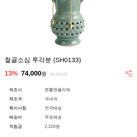
철골소심 투각분 (SH0133)
13
%
74,000
원
85,000원
제조사
젠틀맨플라워
제조국
국내외
특이사항
전국배송
배송비
무료배송
적립금
2,220원