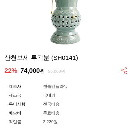
산천보세 투각분 (SH0141)
22
%
74,000
원
95,000원
제조사
젠틀맨플라워
제조국
국내외
특이사항
전국배송
배송비
무료배송
적립금
2,220원