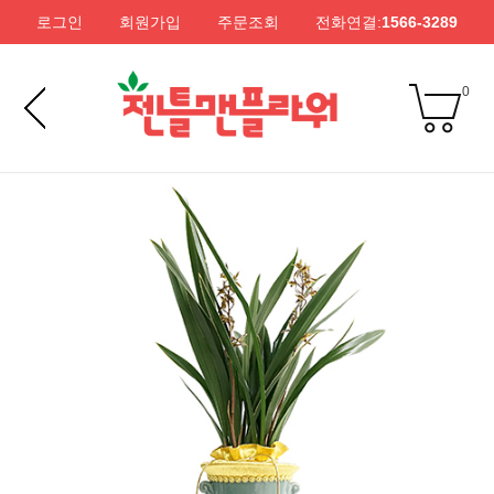
로그인
회원가입
주문조회
전화연결:
1566-3289
0