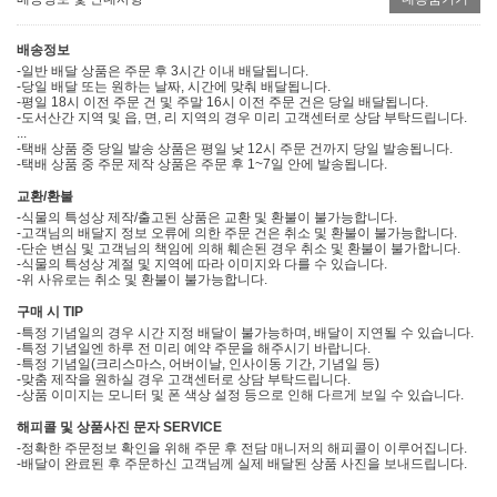
배송정보
-일반 배달 상품은 주문 후 3시간 이내 배달됩니다.
-당일 배달 또는 원하는 날짜, 시간에 맞춰 배달됩니다.
-평일 18시 이전 주문 건 및 주말 16시 이전 주문 건은 당일 배달됩니다.
-도서산간 지역 및 읍, 면, 리 지역의 경우 미리 고객센터로 상담 부탁드립니다.
...
-택배 상품 중 당일 발송 상품은 평일 낮 12시 주문 건까지 당일 발송됩니다.
-택배 상품 중 주문 제작 상품은 주문 후 1~7일 안에 발송됩니다.
교환/환불
-식물의 특성상 제작/출고된 상품은 교환 및 환불이 불가능합니다.
-고객님의 배달지 정보 오류에 의한 주문 건은 취소 및 환불이 불가능합니다.
-단순 변심 및 고객님의 책임에 의해 훼손된 경우 취소 및 환불이 불가합니다.
-식물의 특성상 계절 및 지역에 따라 이미지와 다를 수 있습니다.
-위 사유로는 취소 및 환불이 불가능합니다.
구매 시 TIP
-특정 기념일의 경우 시간 지정 배달이 불가능하며, 배달이 지연될 수 있습니다.
-특정 기념일엔 하루 전 미리 예약 주문을 해주시기 바랍니다.
-특정 기념일(크리스마스, 어버이날, 인사이동 기간, 기념일 등)
-맞춤 제작을 원하실 경우 고객센터로 상담 부탁드립니다.
-상품 이미지는 모니터 및 폰 색상 설정 등으로 인해 다르게 보일 수 있습니다.
해피콜 및 상품사진 문자 SERVICE
-정확한 주문정보 확인을 위해 주문 후 전담 매니저의 해피콜이 이루어집니다.
-배달이 완료된 후 주문하신 고객님께 실제 배달된 상품 사진을 보내드립니다.