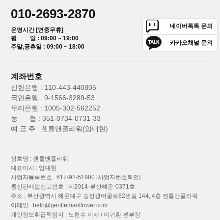
010-2693-2870
네이버톡톡 문의
운영시간 [연중무휴]
평 일 : 09:00 ~ 19:00
카카오채널 문의
주말,공휴일 : 09:00 ~ 18:00
계좌번호
신한은행 : 110-443-440805
국민은행 : 9-1566-3289-53
우리은행 : 1005-302-562252
농 협 : 351-0734-0731-33
예 금 주 : 젠틀맨플라워(임대현)
상호명 : 젠틀맨플라워
대표이사 : 임대현
사업자등록번호 : 617-92-51980
[사업자번호확인]
통신판매업신고번호 : 제2014-부산해운-0371호
주소 : 부산광역시 해운대구 송정광어골로82번길 144, 4층 젠틀맨플라워
이메일 :
help@gentlemanflower.com
개인정보취급책임자 : 노현수 이사 / 이귀환 본부장