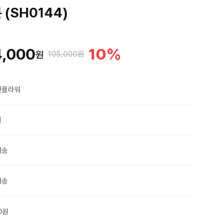
(SH0144)
4,000
10
%
원
105,000원
맨플라워
외
배송
배송
0원