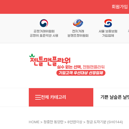
회원가입 
전체 카테고리
기쁜 날
슬픈 날
HOME
>
정중한 동양란
>
8만원이상
> 청금 도자기분 (SH0144)