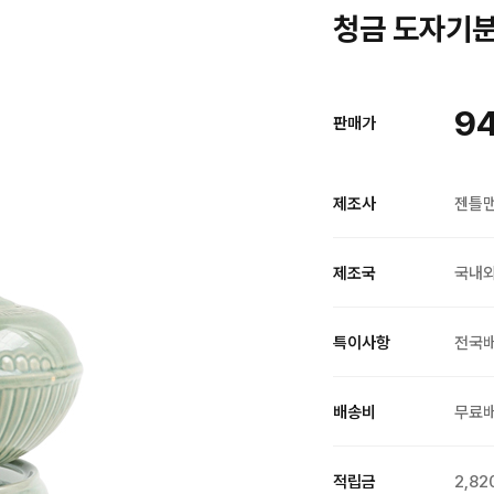
청금 도자기분 
9
판매가
제조사
젠틀
제조국
국내
특이사항
전국
배송비
무료
적립금
2,82