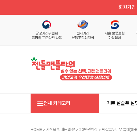
회원가입 
전체 카테고리
기쁜 날
슬픈 날
HOME
>
시작을 빛내는 화분
>
20만원이상
> 떡갈고무나무 특대(SH0