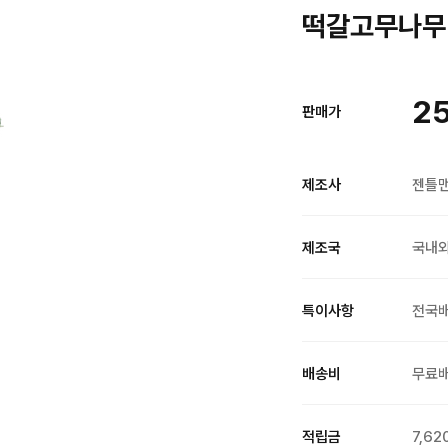
떡갈고무나무 
2
판매가
제조사
젠틀
제조국
국내
특이사항
전국
배송비
무료
적립금
7,62