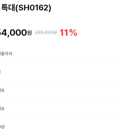
특대(SH0162)
54,000
11
%
원
285,000원
맨플라워
외
배송
배송
0원