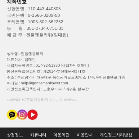
계좌번호
신한은행 : 110-443-440805
국민은행 : 9-1566-3289-53
우리은행 : 1005-302-562252
농 협 : 351-0734-0731-33
예 금 주 : 젠틀맨플라워(임대현)
상호명 : 젠틀맨플라워
대표이사 : 임대현
사업자등록번호 : 617-92-51980
[사업자번호확인]
통신판매업신고번호 : 제2014-부산해운-0371호
주소 : 부산광역시 해운대구 송정광어골로82번길 144, 4층 젠틀맨플라워
이메일 :
help@gentlemanflower.com
개인정보취급책임자 : 노현수 이사 / 이귀환 본부장
copyright⒞젠틀맨플라워 all right reserved
상점정보
커뮤니티
이용약관
이용안내
개인정보처리방침