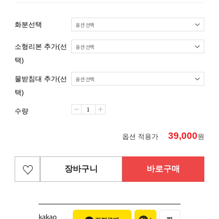
화분선택
소형리본 추가(선
택)
물받침대 추가(선
택)
수량
39,000
옵션 적용가
원
장바구니
바로구매