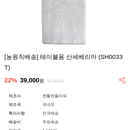
[농원직배송] 테이블용 산세베리아 (SH0033
T)
22
%
39,000
원
50,000원
제조사
젠틀맨플라워
제조국
국내외
특이사항
전국배송
배송비
무료배송