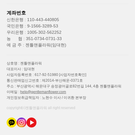
계좌번호
신한은행 : 110-443-440805
국민은행 : 9-1566-3289-53
우리은행 : 1005-302-562252
농 협 : 351-0734-0731-33
예 금 주 : 젠틀맨플라워(임대현)
상호명 : 젠틀맨플라워
대표이사 : 임대현
사업자등록번호 : 617-92-51980
[사업자번호확인]
통신판매업신고번호 : 제2014-부산해운-0371호
주소 : 부산광역시 해운대구 송정광어골로82번길 144, 4층 젠틀맨플라워
이메일 :
help@gentlemanflower.com
개인정보취급책임자 : 노현수 이사 / 이귀환 본부장
copyright⒞젠틀맨플라워 all right reserved