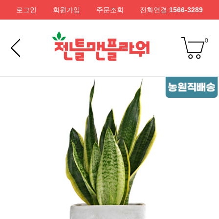
로그인
회원가입
주문조회
전화연결:
1566-3289
0