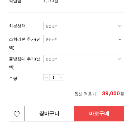
적립금
1,170원
화분선택
소형리본 추가(선
택)
물받침대 추가(선
택)
수량
39,000
옵션 적용가
원
장바구니
바로구매