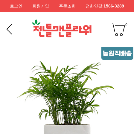
로그인
회원가입
주문조회
전화연결:
1566-3289
0