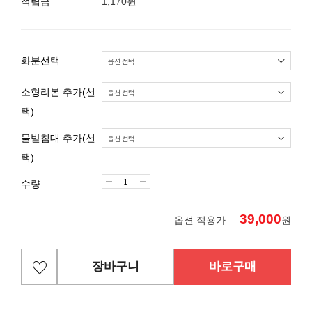
적립금
1,170원
화분선택
소형리본 추가(선
택)
물받침대 추가(선
택)
수량
39,000
옵션 적용가
원
장바구니
바로구매