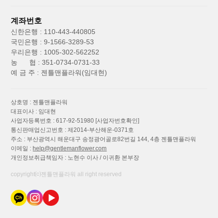
계좌번호
신한은행 : 110-443-440805
국민은행 : 9-1566-3289-53
우리은행 : 1005-302-562252
농 협 : 351-0734-0731-33
예 금 주 : 젠틀맨플라워(임대현)
상호명 : 젠틀맨플라워
대표이사 : 임대현
사업자등록번호 : 617-92-51980
[사업자번호확인]
통신판매업신고번호 : 제2014-부산해운-0371호
주소 : 부산광역시 해운대구 송정광어골로82번길 144, 4층 젠틀맨플라워
이메일 :
help@gentlemanflower.com
개인정보취급책임자 : 노현수 이사 / 이귀환 본부장
copyright⒞젠틀맨플라워 all right reserved