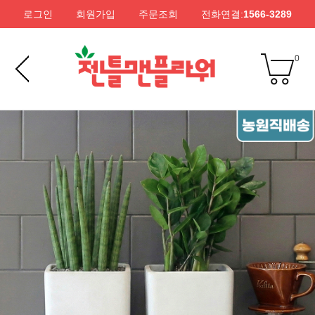
로그인
회원가입
주문조회
전화연결:
1566-3289
0