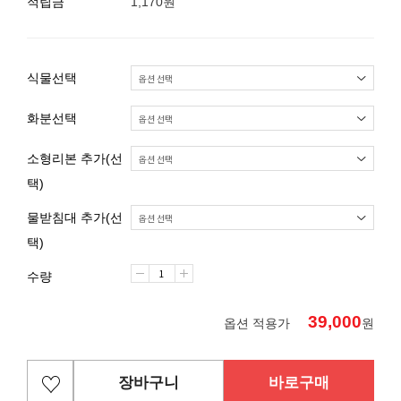
적립금
1,170원
식물선택
화분선택
소형리본 추가(선
택)
물받침대 추가(선
택)
수량
39,000
옵션 적용가
원
장바구니
바로구매