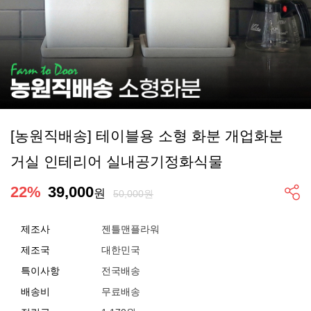
[농원직배송] 테이블용 소형 화분 개업화분
거실 인테리어 실내공기정화식물
22
%
39,000
원
50,000원
제조사
젠틀맨플라워
제조국
대한민국
특이사항
전국배송
배송비
무료배송