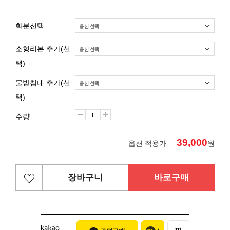
화분선택
소형리본 추가(선
택)
물받침대 추가(선
택)
수량
39,000
옵션 적용가
원
장바구니
바로구매