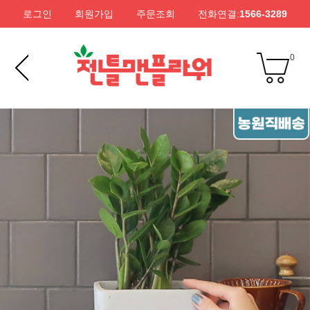
로그인
회원가입
주문조회
전화연결:
1566-3289
0