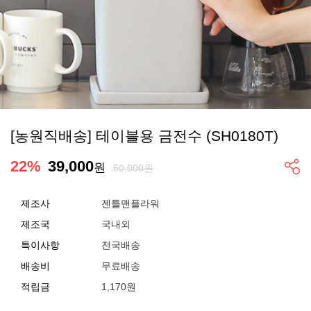
[농원직배송] 테이블용 금전수 (SH0180T)
22
%
39,000
원
50,000원
제조사
젠틀맨플라워
제조국
국내외
특이사항
전국배송
배송비
무료배송
적립금
1,170원