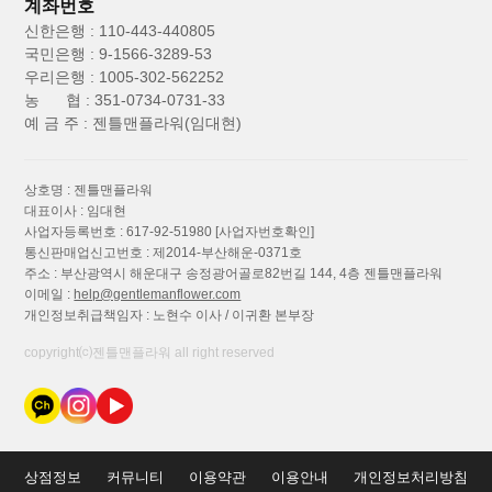
계좌번호
신한은행 : 110-443-440805
국민은행 : 9-1566-3289-53
우리은행 : 1005-302-562252
농 협 : 351-0734-0731-33
예 금 주 : 젠틀맨플라워(임대현)
상호명 : 젠틀맨플라워
대표이사 : 임대현
사업자등록번호 : 617-92-51980
[사업자번호확인]
통신판매업신고번호 : 제2014-부산해운-0371호
주소 : 부산광역시 해운대구 송정광어골로82번길 144, 4층 젠틀맨플라워
이메일 :
help@gentlemanflower.com
개인정보취급책임자 : 노현수 이사 / 이귀환 본부장
copyright⒞젠틀맨플라워 all right reserved
상점정보
커뮤니티
이용약관
이용안내
개인정보처리방침