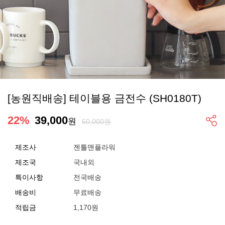
[농원직배송] 테이블용 금전수 (SH0180T)
22
%
39,000
원
50,000원
제조사
젠틀맨플라워
제조국
국내외
특이사항
전국배송
배송비
무료배송
적립금
1,170원