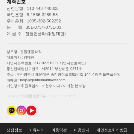
계좌번호
신한은행 : 110-443-440805
국민은행 : 9-1566-3289-53
우리은행 : 1005-302-562252
농 협 : 351-0734-0731-33
예 금 주 : 젠틀맨플라워(임대현)
상호명 : 젠틀맨플라워
대표이사 : 임대현
사업자등록번호 : 617-92-51980
[사업자번호확인]
통신판매업신고번호 : 제2014-부산해운-0371호
주소 : 부산광역시 해운대구 송정광어골로82번길 144, 4층 젠틀맨플라워
이메일 :
help@gentlemanflower.com
개인정보취급책임자 : 노현수 이사 / 이귀환 본부장
copyright⒞젠틀맨플라워 all right reserved
상점정보
커뮤니티
이용약관
이용안내
개인정보처리방침