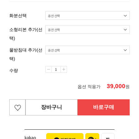
화분선택
소형리본 추가(선
택)
물받침대 추가(선
택)
수량
39,000
옵션 적용가
원
장바구니
바로구매