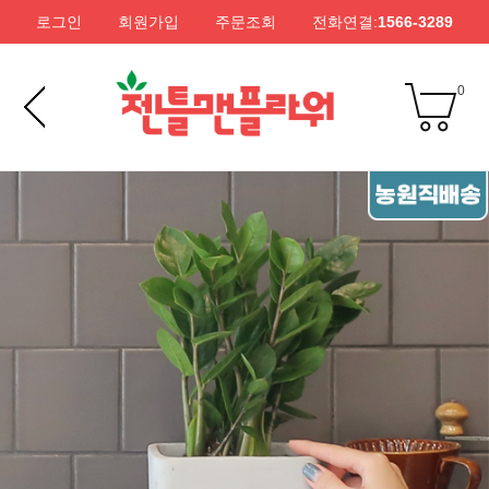
로그인
회원가입
주문조회
전화연결:
1566-3289
0