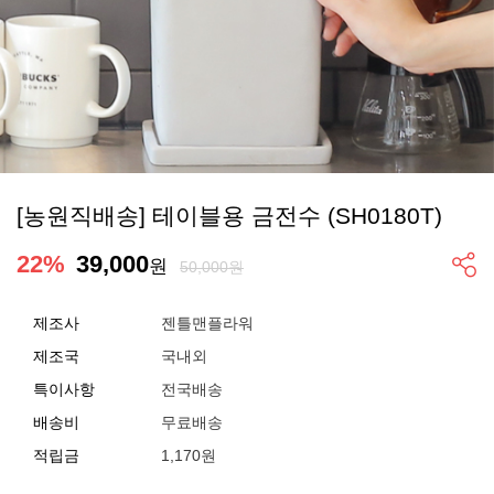
[농원직배송] 테이블용 금전수 (SH0180T)
22
%
39,000
원
50,000원
제조사
젠틀맨플라워
제조국
국내외
특이사항
전국배송
배송비
무료배송
적립금
1,170원