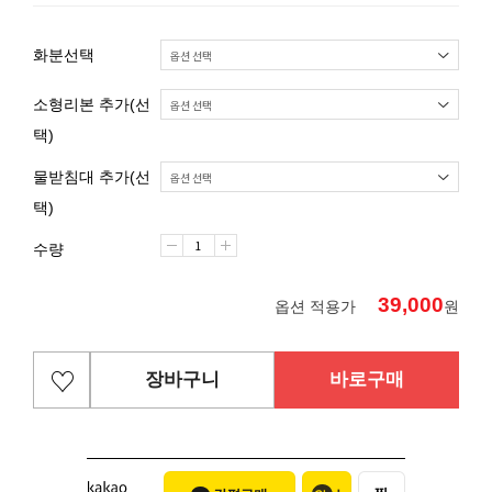
화분선택
소형리본 추가(선
택)
물받침대 추가(선
택)
수량
39,000
옵션 적용가
원
장바구니
바로구매