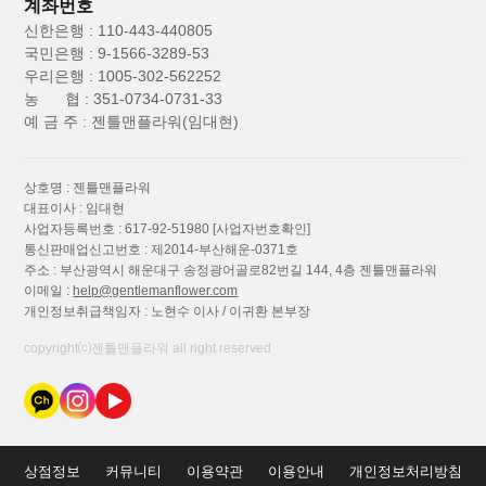
계좌번호
신한은행 : 110-443-440805
국민은행 : 9-1566-3289-53
우리은행 : 1005-302-562252
농 협 : 351-0734-0731-33
예 금 주 : 젠틀맨플라워(임대현)
상호명 : 젠틀맨플라워
대표이사 : 임대현
사업자등록번호 : 617-92-51980
[사업자번호확인]
통신판매업신고번호 : 제2014-부산해운-0371호
주소 : 부산광역시 해운대구 송정광어골로82번길 144, 4층 젠틀맨플라워
이메일 :
help@gentlemanflower.com
개인정보취급책임자 : 노현수 이사 / 이귀환 본부장
copyright⒞젠틀맨플라워 all right reserved
상점정보
커뮤니티
이용약관
이용안내
개인정보처리방침