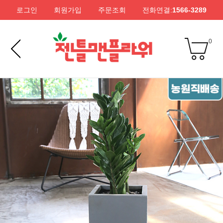
로그인
회원가입
주문조회
전화연결:
1566-3289
0