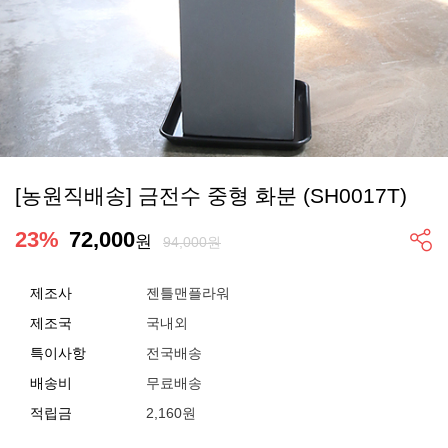
[농원직배송] 금전수 중형 화분 (SH0017T)
23
%
72,000
원
94,000원
제조사
젠틀맨플라워
제조국
국내외
특이사항
전국배송
배송비
무료배송
적립금
2,160원