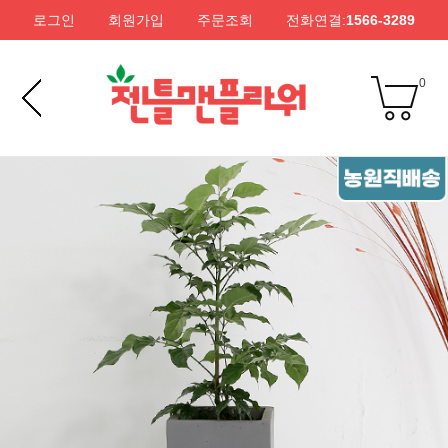
로그인
회원가입
주문조회
전화연결:
1566-3289
0