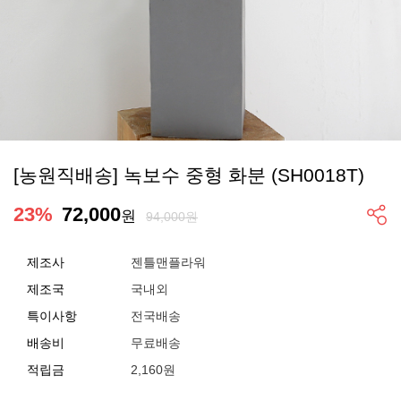
[농원직배송] 녹보수 중형 화분 (SH0018T)
23
%
72,000
원
94,000원
제조사
젠틀맨플라워
제조국
국내외
특이사항
전국배송
배송비
무료배송
적립금
2,160원