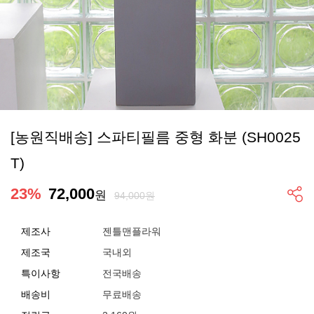
[농원직배송] 스파티필름 중형 화분 (SH0025
T)
23
%
72,000
원
94,000원
제조사
젠틀맨플라워
제조국
국내외
특이사항
전국배송
배송비
무료배송