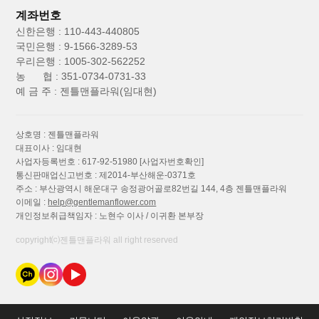
계좌번호
신한은행 : 110-443-440805
국민은행 : 9-1566-3289-53
우리은행 : 1005-302-562252
농 협 : 351-0734-0731-33
예 금 주 : 젠틀맨플라워(임대현)
상호명 : 젠틀맨플라워
대표이사 : 임대현
사업자등록번호 : 617-92-51980
[사업자번호확인]
통신판매업신고번호 : 제2014-부산해운-0371호
주소 : 부산광역시 해운대구 송정광어골로82번길 144, 4층 젠틀맨플라워
이메일 :
help@gentlemanflower.com
개인정보취급책임자 : 노현수 이사 / 이귀환 본부장
copyright⒞젠틀맨플라워 all right reserved