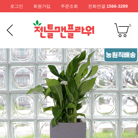
로그인
회원가입
주문조회
전화연결:
1566-3289
0