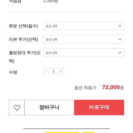
적립금
2,160원
화분 선택(필수)
리본 추가(선택)
물받침대 추가(선
택)
수량
72,000
옵션 적용가
원
장바구니
바로구매