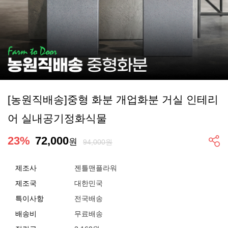
[농원직배송]중형 화분 개업화분 거실 인테리
어 실내공기정화식물
23
%
72,000
원
94,000원
제조사
젠틀맨플라워
제조국
대한민국
특이사항
전국배송
배송비
무료배송