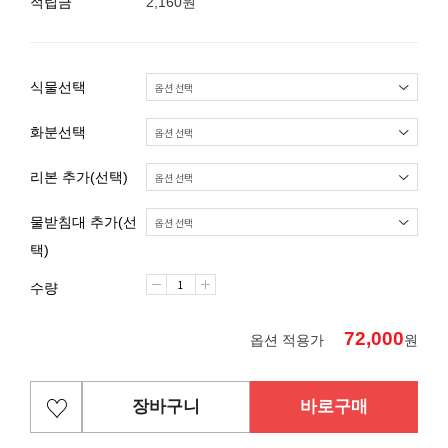
적립금
2,160원
식물선택
화분선택
리본 추가(선택)
물받침대 추가(선
택)
수량
72,000
옵션 적용가
원
장바구니
바로구매