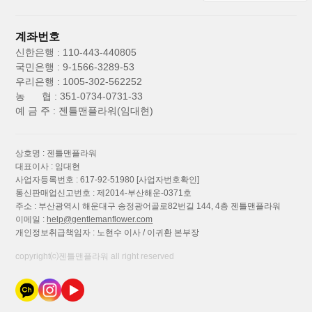
계좌번호
신한은행 : 110-443-440805
국민은행 : 9-1566-3289-53
우리은행 : 1005-302-562252
농 협 : 351-0734-0731-33
예 금 주 : 젠틀맨플라워(임대현)
상호명 : 젠틀맨플라워
대표이사 : 임대현
사업자등록번호 : 617-92-51980
[사업자번호확인]
통신판매업신고번호 : 제2014-부산해운-0371호
주소 : 부산광역시 해운대구 송정광어골로82번길 144, 4층 젠틀맨플라워
이메일 :
help@gentlemanflower.com
개인정보취급책임자 : 노현수 이사 / 이귀환 본부장
copyright⒞젠틀맨플라워 all right reserved