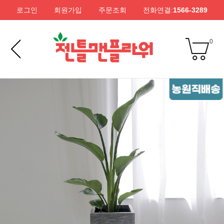
로그인
회원가입
주문조회
전화연결:
1566-3289
0