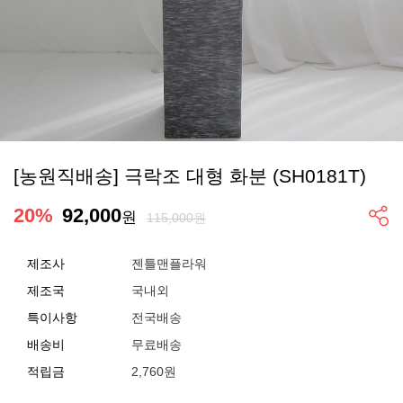
[농원직배송] 극락조 대형 화분 (SH0181T)
20
%
92,000
원
115,000원
제조사
젠틀맨플라워
제조국
국내외
특이사항
전국배송
배송비
무료배송
적립금
2,760원