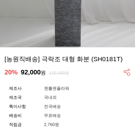
[농원직배송] 극락조 대형 화분 (SH0181T)
20
%
92,000
원
115,000원
제조사
젠틀맨플라워
제조국
국내외
특이사항
전국배송
배송비
무료배송
적립금
2,760원