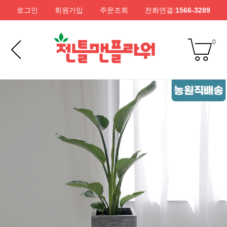
로그인
회원가입
주문조회
전화연결:
1566-3289
0