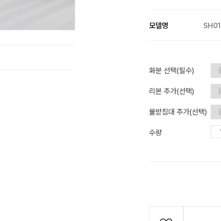
모델명
SH01
화분 선택(필수)
리본 추가(선택)
물받침대 추가(선택)
수량