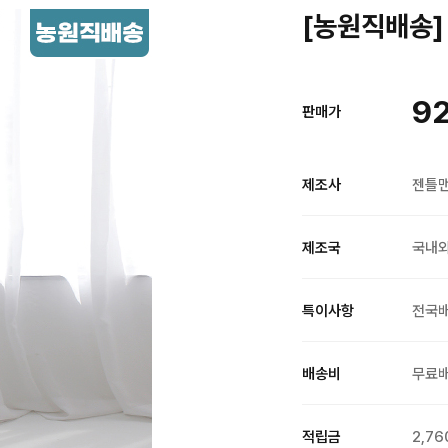
[농원직배송] 
92
판매가
제조사
젠틀
제조국
국내
특이사항
전국
배송비
무료
적립금
2,76