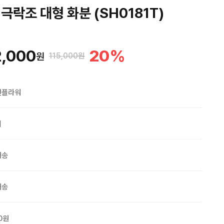
극락조 대형 화분 (SH0181T)
,000
20
%
원
115,000원
맨플라워
외
배송
배송
0원