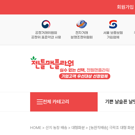
회원가입 
전체 카테고리
기쁜 날
슬픈 날
HOME
>
산지 농장 배송
>
대형화분
> [농원직배송] 극락조 대형 화분 (