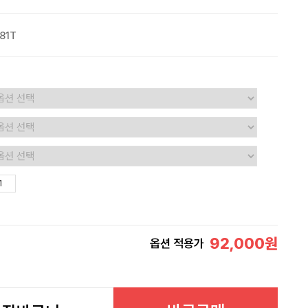
81T
92,000
원
옵션 적용가