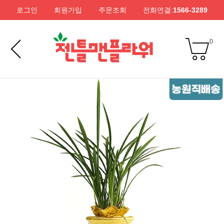
로그인
회원가입
주문조회
전화연결:
1566-3289
0