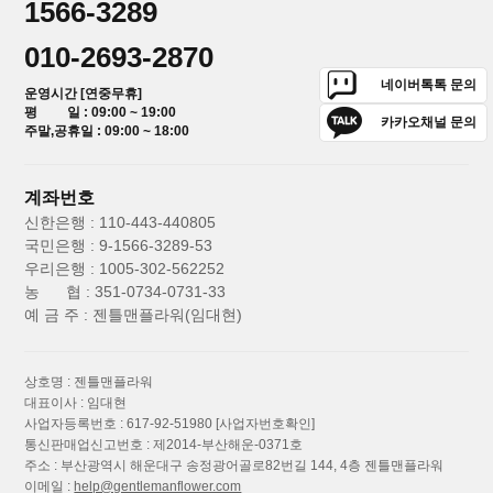
1566-3289
010-2693-2870
네이버톡톡 문의
운영시간 [연중무휴]
평 일 : 09:00 ~ 19:00
카카오채널 문의
주말,공휴일 : 09:00 ~ 18:00
계좌번호
신한은행 : 110-443-440805
국민은행 : 9-1566-3289-53
우리은행 : 1005-302-562252
농 협 : 351-0734-0731-33
예 금 주 : 젠틀맨플라워(임대현)
상호명 : 젠틀맨플라워
대표이사 : 임대현
사업자등록번호 : 617-92-51980
[사업자번호확인]
통신판매업신고번호 : 제2014-부산해운-0371호
주소 : 부산광역시 해운대구 송정광어골로82번길 144, 4층 젠틀맨플라워
이메일 :
help@gentlemanflower.com