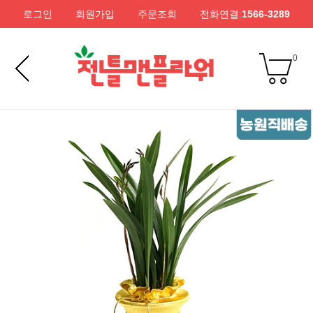
로그인
회원가입
주문조회
전화연결:
1566-3289
0