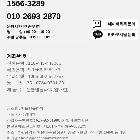
1566-3289
010-2693-2870
네이버톡톡 문의
운영시간 [연중무휴]
평 일 : 09:00 ~ 19:00
카카오채널 문의
주말,공휴일 : 09:00 ~ 18:00
계좌번호
신한은행 : 110-443-440805
국민은행 : 9-1566-3289-53
우리은행 : 1005-302-562252
농 협 : 351-0734-0731-33
예 금 주 : 젠틀맨플라워(임대현)
상호명 : 젠틀맨플라워
대표이사 : 임대현
사업자등록번호 : 617-92-51980
[사업자번호확인]
통신판매업신고번호 : 제2014-부산해운-0371호
주소 : 부산광역시 해운대구 송정광어골로82번길 144, 4층 젠틀맨플라워
이메일 :
help@gentlemanflower.com