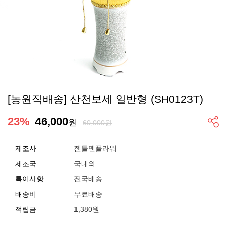
[농원직배송] 산천보세 일반형 (SH0123T)
23
%
46,000
원
60,000원
제조사
젠틀맨플라워
제조국
국내외
특이사항
전국배송
배송비
무료배송
적립금
1,380원