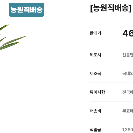
[농원직배송] 
46
판매가
제조사
젠틀
제조국
국내
특이사항
전국
배송비
무료
적립금
1,38