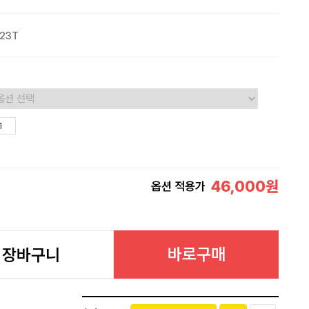
23T
46,000
원
옵션 적용가
바로구매
장바구니