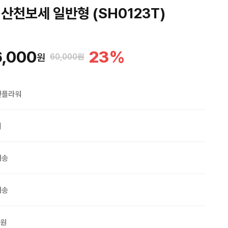
산천보세 일반형 (SH0123T)
,000
23
%
원
60,000원
맨플라워
외
배송
배송
0원