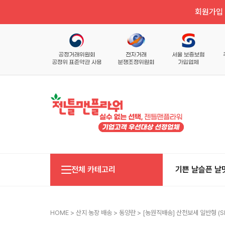
회원가입 
전체 카테고리
기쁜 날
슬픈 날
HOME
>
산지 농장 배송
>
동양란
> [농원직배송] 산천보세 일반형 (S