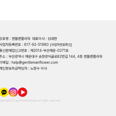
상호명 : 젠틀맨플라워
대표이사 : 임대현
사업자등록번호 : 617-92-51980
[사업자번호확인]
통신판매업신고번호 : 제2014-부산해운-0371호
주소 : 부산광역시 해운대구 송정광어골로82번길 144, 4층 젠틀맨플라워
이메일 : help@gentlemanflower.com
개인정보취급책임자 : 노현수 이사
copyright ⒞ gentlemanflower all right reserved