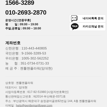
1566-3289
010-2693-2870
네이버톡톡 문의
운영시간 [연중무휴]
평 일 : 09:00 ~ 19:00
카카오채널 문의
주말,공휴일 : 09:00 ~ 18:00
계좌번호
신한은행 : 110-443-440805
국민은행 : 9-1566-3289-53
우리은행 : 1005-302-562252
농 협 : 351-0734-0731-33
예 금 주 : 젠틀맨플라워(임대현)
상호명 : 젠틀맨플라워
대표이사 : 임대현
사업자등록번호 : 617-92-51980
[사업자번호확인]
통신판매업신고번호 : 제2014-부산해운-0371호
주소 : 부산광역시 해운대구 송정광어골로82번길 144, 4층 젠틀맨플라워
이메일 :
help@gentlemanflower.com