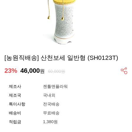
[농원직배송] 산천보세 일반형 (SH0123T)
23
%
46,000
원
60,000원
제조사
젠틀맨플라워
제조국
국내외
특이사항
전국배송
배송비
무료배송
적립금
1,380원