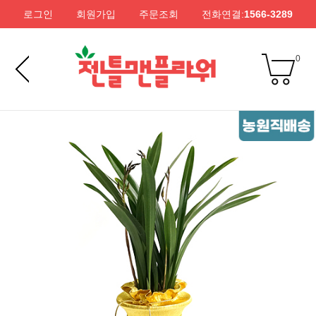
로그인
회원가입
주문조회
전화연결:
1566-3289
0