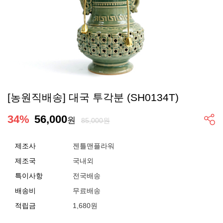
[농원직배송] 대국 투각분 (SH0134T)
34
%
56,000
원
85,000원
제조사
젠틀맨플라워
제조국
국내외
특이사항
전국배송
배송비
무료배송
적립금
1,680원