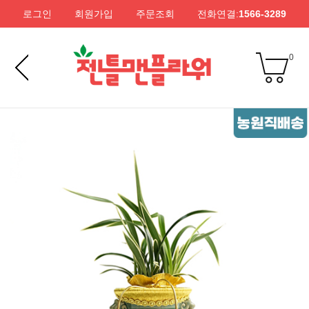
로그인
회원가입
주문조회
전화연결:
1566-3289
0