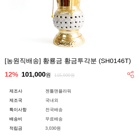
[농원직배송] 황룡금 황금투각분 (SH0146T)
12
%
101,000
원
115,000원
제조사
젠틀맨플라워
제조국
국내외
특이사항
전국배송
배송비
무료배송
적립금
3,030원