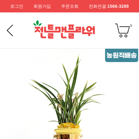
로그인
회원가입
주문조회
전화연결:
1566-3289
0