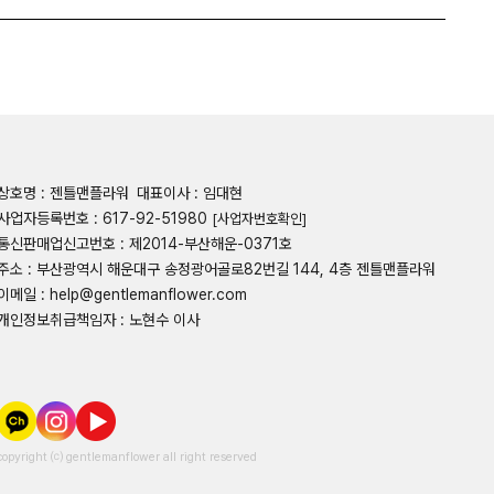
상호명 : 젠틀맨플라워
대표이사 : 임대현
사업자등록번호 : 617-92-51980
[사업자번호확인]
통신판매업신고번호 : 제2014-부산해운-0371호
주소 : 부산광역시 해운대구 송정광어골로82번길 144, 4층 젠틀맨플라워
이메일 : help@gentlemanflower.com
개인정보취급책임자 : 노현수 이사
copyright ⒞ gentlemanflower all right reserved