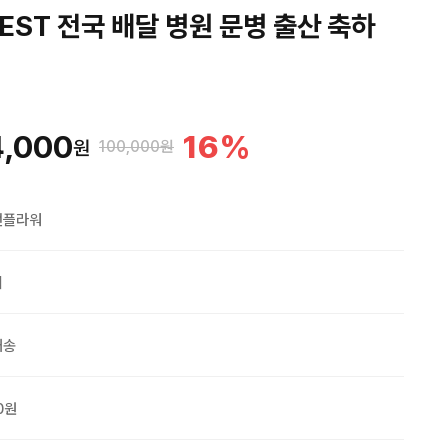
EST 전국 배달 병원 문병 출산 축하
4,000
16
%
원
100,000원
맨플라워
외
배송
0원