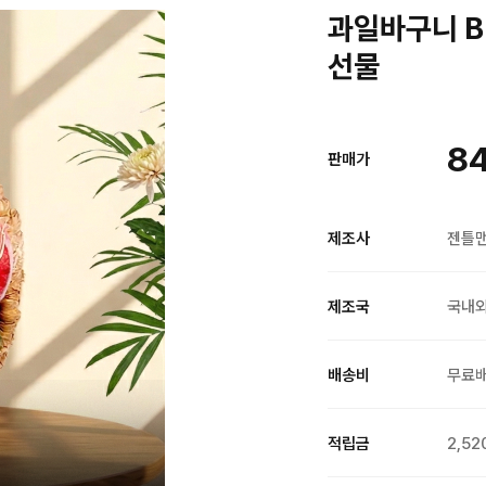
과일바구니 B
선물
8
판매가
제조사
젠틀
제조국
국내
배송비
무료
적립금
2,52