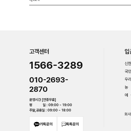
고객센터
입
1566-3289
신한
국민
010-2693-
우리
2870
농 
예 
운영시간 [연중무휴]
평 일 : 09:00 ~ 19:00
주말,공휴일 : 09:00 ~ 18:00
회사
카톡문의
톡톡문의