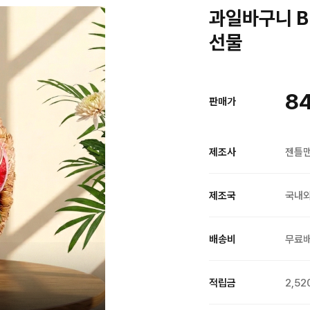
과일바구니 B
선물
8
판매가
제조사
젠틀
제조국
국내
배송비
무료
적립금
2,52