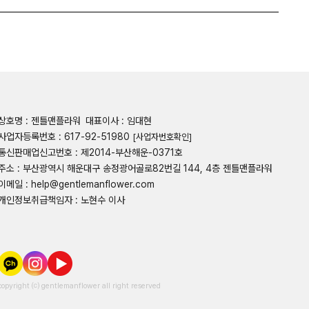
상호명 : 젠틀맨플라워
대표이사 : 임대현
사업자등록번호 : 617-92-51980
[사업자번호확인]
통신판매업신고번호 : 제2014-부산해운-0371호
주소 : 부산광역시 해운대구 송정광어골로82번길 144, 4층 젠틀맨플라워
이메일 : help@gentlemanflower.com
개인정보취급책임자 : 노현수 이사
copyright ⒞ gentlemanflower all right reserved