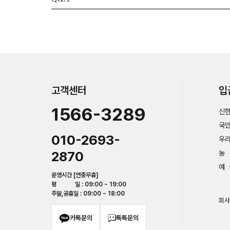
고객센터
입
1566-3289
신한
국민
010-2693-
우리
2870
농 
예 
운영시간 [연중무휴]
평 일 : 09:00 ~ 19:00
주말,공휴일 : 09:00 ~ 18:00
회사
카톡문의
톡톡문의