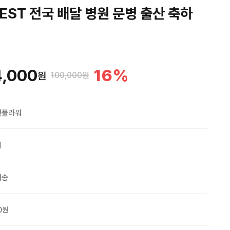
EST 전국 배달 병원 문병 출산 축하
4,000
16
%
원
100,000원
맨플라워
외
배송
0원