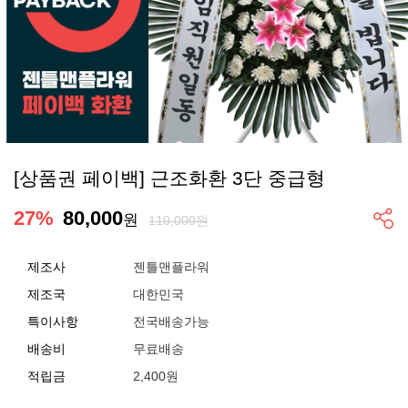
[상품권 페이백] 근조화환 3단 중급형
27
%
80,000
원
110,000원
제조사
젠틀맨플라워
제조국
대한민국
특이사항
전국배송가능
배송비
무료배송
적립금
2,400원