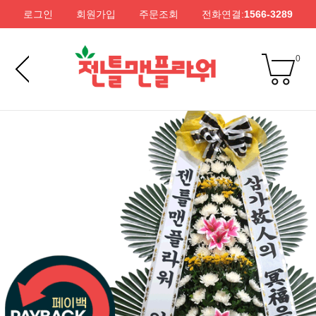
로그인
회원가입
주문조회
전화연결:
1566-3289
0