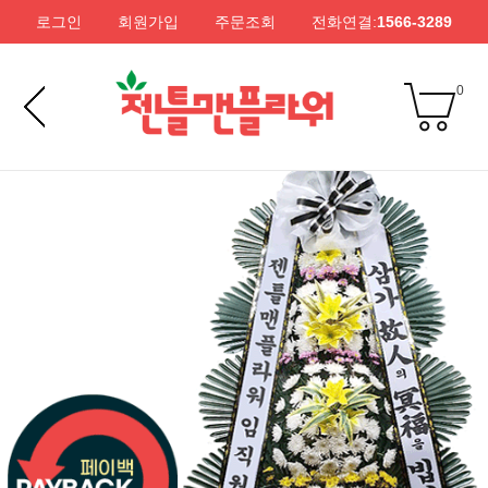
로그인
회원가입
주문조회
전화연결:
1566-3289
0