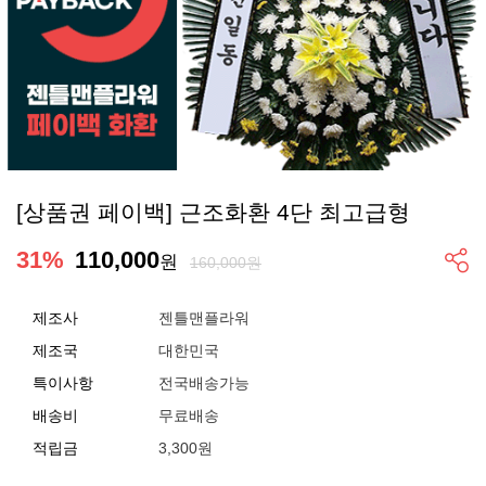
[상품권 페이백] 근조화환 4단 최고급형
31
%
110,000
원
160,000원
제조사
젠틀맨플라워
제조국
대한민국
특이사항
전국배송가능
배송비
무료배송
적립금
3,300원