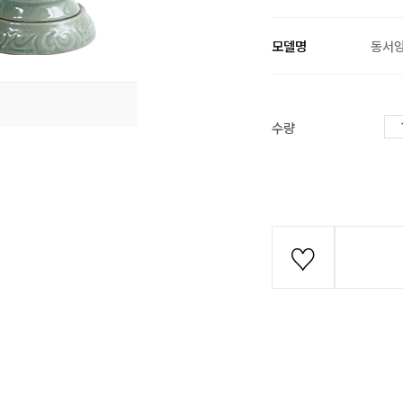
모델명
동서
수량