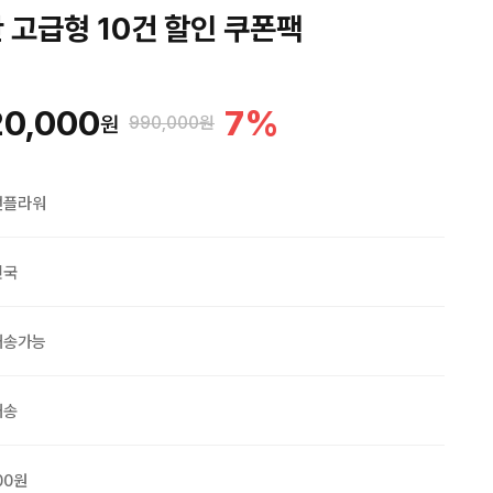
 고급형 10건 할인 쿠폰팩
20,000
7
%
원
990,000원
맨플라워
민국
배송가능
배송
00원