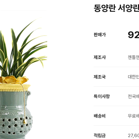
동양란 서양란
9
판매가
제조사
젠틀
제조국
대한
특이사항
전국
배송비
무료
적립금
27,6