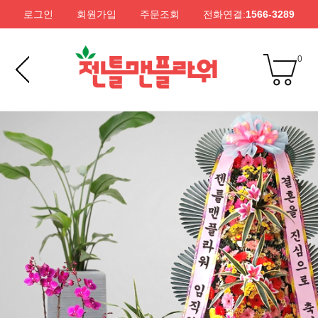
로그인
회원가입
주문조회
전화연결:
1566-3289
0