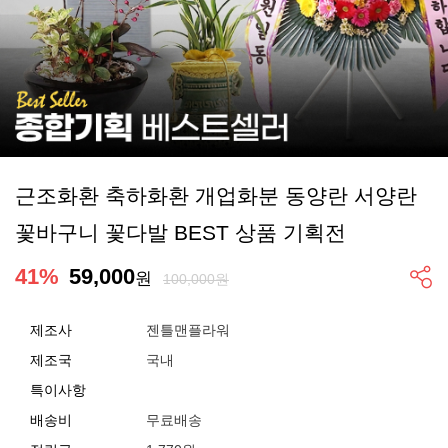
근조화환 축하화환 개업화분 동양란 서양란
꽃바구니 꽃다발 BEST 상품 기획전
41
%
59,000
원
100,000원
제조사
젠틀맨플라워
제조국
국내
특이사항
배송비
무료배송