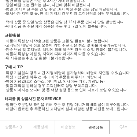
-일반 배달 상품은 주문 후 3시간 이내 배달됩니다.
-당일 배달 또는 원하는 날짜, 시간에 맞춰 배달됩니다.
-평일 18시 이전 주문 건 및 주말 16시 이전 주문 건은 당일 배달됩니다.
-도서산간 지역 및 읍, 면, 리 지역의 경우 미리 고객센터로 상담 부탁드립니다.
...
-택배 상품 중 당일 발송 상품은 평일 낮 12시 주문 건까지 당일 발송됩니다.
-택배 상품 중 주문 제작 상품은 주문 후 1~7일 안에 발송됩니다.
교환/환불
-식물의 특성상 제작/출고된 상품은 교환 및 환불이 불가능합니다.
-고객님의 배달지 정보 오류에 의한 주문 건은 취소 및 환불이 불가능합니다.
-단순 변심 및 고객님의 책임에 의해 훼손된 경우 취소 및 환불이 불가합니다.
-식물의 특성상 계절 및 지역에 따라 이미지와 다를 수 있습니다.
-위 사유로는 취소 및 환불이 불가능합니다.
구매 시 TIP
-특정 기념일의 경우 시간 지정 배달이 불가능하며, 배달이 지연될 수 있습니다.
-특정 기념일엔 하루 전 미리 예약 주문을 해주시기 바랍니다.
-특정 기념일(크리스마스, 어버이날, 인사이동 기간, 기념일 등)
-맞춤 제작을 원하실 경우 고객센터로 상담 부탁드립니다.
-상품 이미지는 모니터 및 폰 색상 설정 등으로 인해 다르게 보일 수 있습니다.
해피콜 및 상품사진 문자 SERVICE
-정확한 주문정보 확인을 위해 주문 후 전담 매니저의 해피콜이 이루어집니다.
-배달이 완료된 후 주문하신 고객님께 실제 배달된 상품 사진을 보내드립니다.
상품후기(
)
제품상세
배송정보
Q&A
관련상품