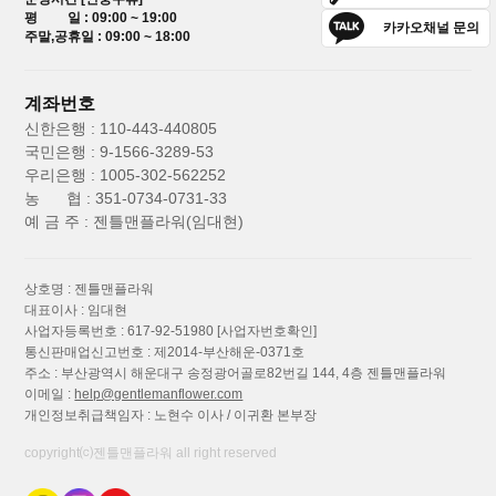
평 일 : 09:00 ~ 19:00
카카오채널 문의
주말,공휴일 : 09:00 ~ 18:00
계좌번호
신한은행 : 110-443-440805
국민은행 : 9-1566-3289-53
우리은행 : 1005-302-562252
농 협 : 351-0734-0731-33
예 금 주 : 젠틀맨플라워(임대현)
상호명 : 젠틀맨플라워
대표이사 : 임대현
사업자등록번호 : 617-92-51980
[사업자번호확인]
통신판매업신고번호 : 제2014-부산해운-0371호
주소 : 부산광역시 해운대구 송정광어골로82번길 144, 4층 젠틀맨플라워
이메일 :
help@gentlemanflower.com
개인정보취급책임자 : 노현수 이사 / 이귀환 본부장
copyright⒞젠틀맨플라워 all right reserved