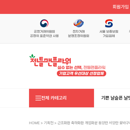
회원가입 
전체 카테고리
기쁜 날
슬픈 날
HOME
>
기획전
> 근조화환 축하화환 개업화분 동양란 서양란 꽃바구니 