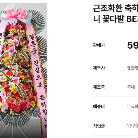
근조화환 축하
니 꽃다발 B
59
판매가
제조사
젠틀
제조국
국내
배송비
무료
적립금
1,77