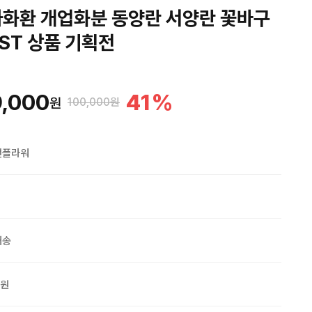
화환 개업화분 동양란 서양란 꽃바구
EST 상품 기획전
,000
41
%
원
100,000원
맨플라워
배송
0원