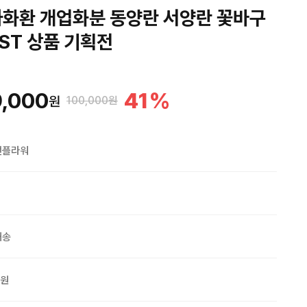
화환 개업화분 동양란 서양란 꽃바구
EST 상품 기획전
,000
41
%
원
100,000원
맨플라워
배송
0원