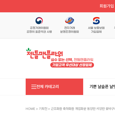
회원가입 
전체 카테고리
기쁜 날
슬픈 날
HOME
>
기획전
> 근조화환 축하화환 개업화분 동양란 서양란 꽃바구니 