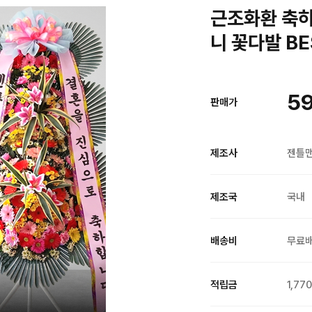
근조화환 축하
니 꽃다발 B
59
판매가
제조사
젠틀
제조국
국내
배송비
무료
적립금
1,77