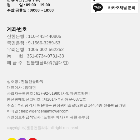
평 일 : 09:00 ~ 19:00
카카오채널 문의
주말,공휴일 : 09:00 ~ 18:00
계좌번호
신한은행 : 110-443-440805
국민은행 : 9-1566-3289-53
우리은행 : 1005-302-562252
농 협 : 351-0734-0731-33
예 금 주 : 젠틀맨플라워(임대현)
상호명 : 젠틀맨플라워
대표이사 : 임대현
사업자등록번호 : 617-92-51980
[사업자번호확인]
통신판매업신고번호 : 제2014-부산해운-0371호
주소 : 부산광역시 해운대구 송정광어골로82번길 144, 4층 젠틀맨플라워
이메일 :
help@gentlemanflower.com
개인정보취급책임자 : 노현수 이사 / 이귀환 본부장
copyright⒞젠틀맨플라워 all right reserved