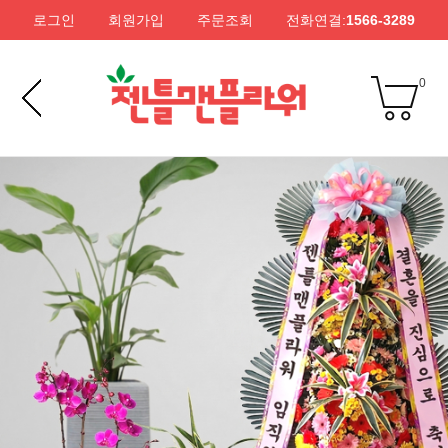
로그인
회원가입
주문조회
전화연결:
1566-3289
0