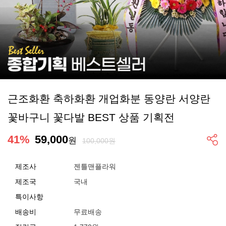
근조화환 축하화환 개업화분 동양란 서양란
꽃바구니 꽃다발 BEST 상품 기획전
41
%
59,000
원
100,000원
제조사
젠틀맨플라워
제조국
국내
특이사항
배송비
무료배송