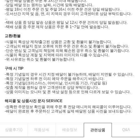
-일반 배달 상품은 주문 후 3시간 이내 배달됩니다.
-당일 배달 또는 원하는 날짜, 시간에 맞춰 배달됩니다.
-평일 18시 이전 주문 건 및 주말 16시 이전 주문 건은 당일 배달됩니다.
-도서산간 지역 및 읍, 면, 리 지역의 경우 미리 고객센터로 상담 부탁드립니다.
...
-택배 상품 중 당일 발송 상품은 평일 낮 12시 주문 건까지 당일 발송됩니다.
-택배 상품 중 주문 제작 상품은 주문 후 1~7일 안에 발송됩니다.
교환/환불
-식물의 특성상 제작/출고된 상품은 교환 및 환불이 불가능합니다.
-고객님의 배달지 정보 오류에 의한 주문 건은 취소 및 환불이 불가능합니다.
-단순 변심 및 고객님의 책임에 의해 훼손된 경우 취소 및 환불이 불가합니다.
-식물의 특성상 계절 및 지역에 따라 이미지와 다를 수 있습니다.
-위 사유로는 취소 및 환불이 불가능합니다.
구매 시 TIP
-특정 기념일의 경우 시간 지정 배달이 불가능하며, 배달이 지연될 수 있습니다.
-특정 기념일엔 하루 전 미리 예약 주문을 해주시기 바랍니다.
-특정 기념일(크리스마스, 어버이날, 인사이동 기간, 기념일 등)
-맞춤 제작을 원하실 경우 고객센터로 상담 부탁드립니다.
-상품 이미지는 모니터 및 폰 색상 설정 등으로 인해 다르게 보일 수 있습니다.
해피콜 및 상품사진 문자 SERVICE
-정확한 주문정보 확인을 위해 주문 후 전담 매니저의 해피콜이 이루어집니다.
-배달이 완료된 후 주문하신 고객님께 실제 배달된 상품 사진을 보내드립니다.
상품후기(
)
제품상세
배송정보
Q&A
관련상품