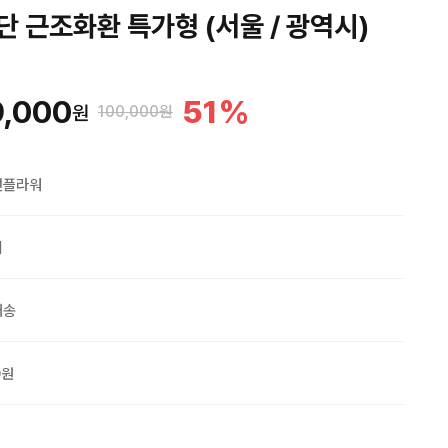
단 근조화환 특가형 (서울 / 광역시)
,000
51
%
원
100,000원
맨플라워
외
배송
0원