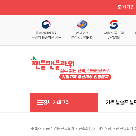
회원가입 
전체 카테고리
기쁜 날
슬픈 날
HOME
>
품격 있는 근조화환
>
근조화환
> [지역한정] 3단 근조화환 특