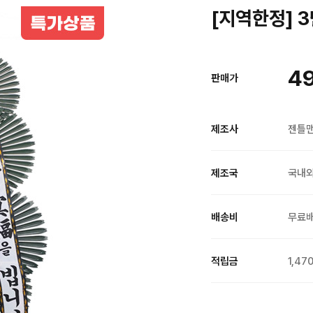
[지역한정] 3
49
판매가
제조사
젠틀
제조국
국내
배송비
무료
적립금
1,47