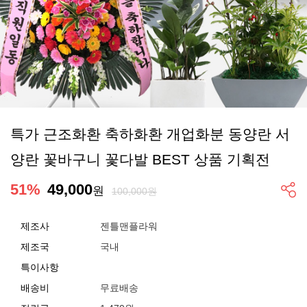
특가 근조화환 축하화환 개업화분 동양란 서
양란 꽃바구니 꽃다발 BEST 상품 기획전
51
%
49,000
원
100,000원
제조사
젠틀맨플라워
제조국
국내
특이사항
배송비
무료배송