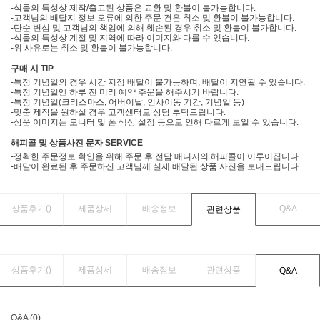
-식물의 특성상 제작/출고된 상품은 교환 및 환불이 불가능합니다.
-고객님의 배달지 정보 오류에 의한 주문 건은 취소 및 환불이 불가능합니다.
-단순 변심 및 고객님의 책임에 의해 훼손된 경우 취소 및 환불이 불가합니다.
-식물의 특성상 계절 및 지역에 따라 이미지와 다를 수 있습니다.
-위 사유로는 취소 및 환불이 불가능합니다.
구매 시 TIP
-특정 기념일의 경우 시간 지정 배달이 불가능하며, 배달이 지연될 수 있습니다.
-특정 기념일엔 하루 전 미리 예약 주문을 해주시기 바랍니다.
-특정 기념일(크리스마스, 어버이날, 인사이동 기간, 기념일 등)
-맞춤 제작을 원하실 경우 고객센터로 상담 부탁드립니다.
-상품 이미지는 모니터 및 폰 색상 설정 등으로 인해 다르게 보일 수 있습니다.
해피콜 및 상품사진 문자 SERVICE
-정확한 주문정보 확인을 위해 주문 후 전담 매니저의 해피콜이 이루어집니다.
-배달이 완료된 후 주문하신 고객님께 실제 배달된 상품 사진을 보내드립니다.
상품후기(
)
제품상세
배송정보
Q&A
관련상품
상품후기(
)
제품상세
배송정보
관련상품
Q&A
Q&A (0)