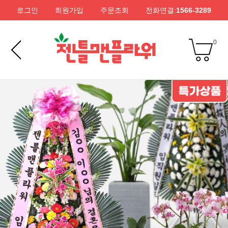
로그인
회원가입
주문조회
전화연결:
1566-3289
0