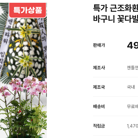
특가 근조화환
바구니 꽃다발
49
판매가
제조사
젠틀
제조국
국내
배송비
무료
적립금
1,47