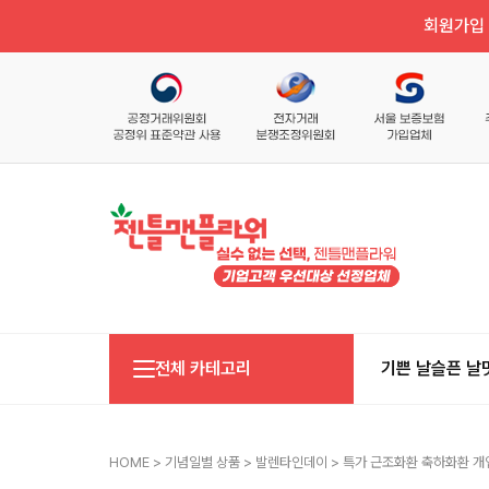
회원가입 
전체 카테고리
기쁜 날
슬픈 날
HOME
>
기념일별 상품
>
발렌타인데이
> 특가 근조화환 축하화환 개