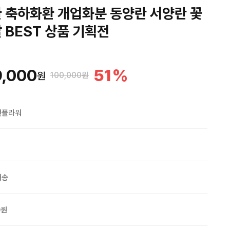
 축하화환 개업화분 동양란 서양란 꽃
 BEST 상품 기획전
,000
51
%
원
100,000원
맨플라워
배송
0원