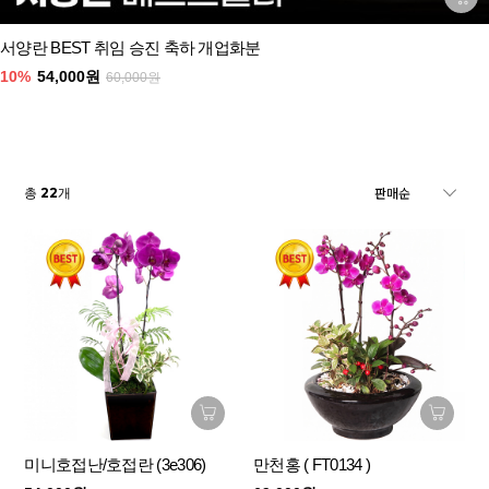
서양란 BEST 취임 승진 축하 개업화분
10%
54,000원
60,000원
22
총
개
미니호접난/호접란 (3e306)
만천홍 ( FT0134 )