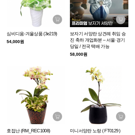
심비디움-겨울상품 (3e219)
보자기 서양란 상견례 취임 승
진 축하 개업화분 – 서울·경기
54,000원
당일 / 전국 택배 가능
58,000원
호접난 (RM_REC1008)
미니서양란 노랑 ( FT0129 )