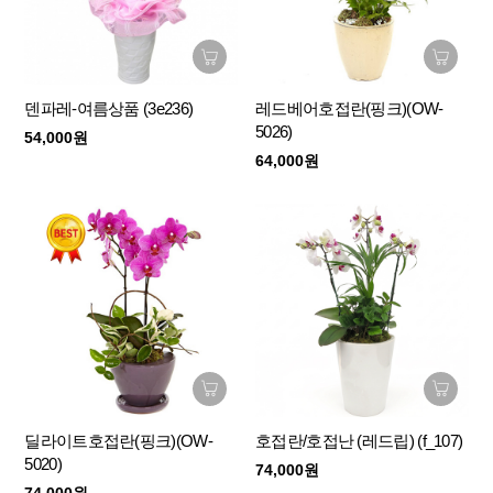
덴파레-여름상품 (3e236)
레드베어호접란(핑크)(OW-
5026)
54,000원
64,000원
딜라이트호접란(핑크)(OW-
호접란/호접난 (레드립) (f_107)
5020)
74,000원
74,000원