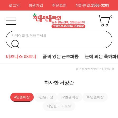
로그인
회원가입
주문조회
전화연결:
1566-3289
0
비즈니스 파트너
품격 있는 근조화환
눈에 띄는 축하화
홈
화사한 서양란
4만원이상
화사한 서양란
4만원이상
8만원이상
12만원이상
16만원이상
서양란 + 기프트