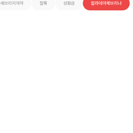
세브리지야자
철쭉
성황금
칼라데아제브리나