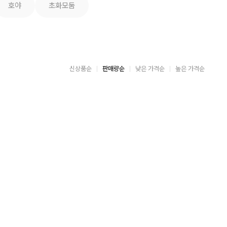
호야
초화모둠
신상품순
판매량순
낮은 가격순
높은 가격순