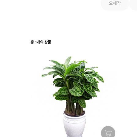
오채각
총
1
개의 상품