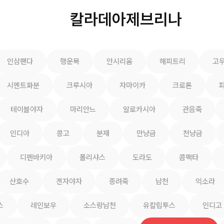
칼라데아제브리나
인삼팬다
행운목
안시리움
해피트리
고
시멘트화분
크루시아
자마이카
크로톤
테이블야자
마리안느
알로카시아
관음죽
인디아
콩고
분재
만냥금
천냥금
디펜바키아
폴리샤스
도라도
콤팩타
산호수
겐자야자
종려죽
남천
익소라
스
레인보우
소스랑남천
유칼립투스
인디고