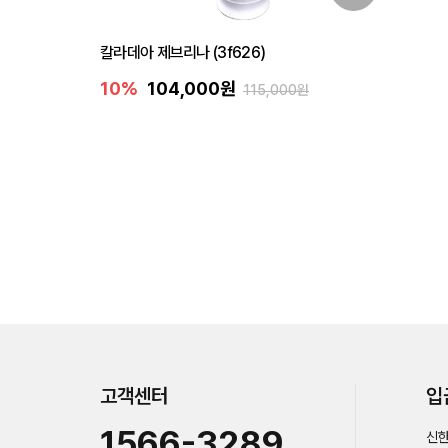
칼라데아 제브리나 (3f626)
10%
104,000원
115,000원
고객센터
입
1566-3289
신한