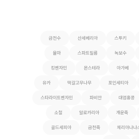
금전수
산세베리아
스투키
율마
스파트필름
녹보수
킹벤자민
몬스테라
아가베
유카
떡갈고무나무
포인세티아
스타라이트벤자민
파비안
대엽홍콩
소철
알로카리아
개운죽
골드세피아
금천죽
체리아나나