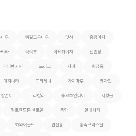
무나무
뱅갈고무나무
맛상
홍콩야자
파키라
극락조
아레카야자
선인장
무늬벤자민
드라코
자바
황금죽
마지나타
드라세나
가지마루
벤자민
팔손이
트라칼라
송오브인디아
서황금
필로덴드론 셀로움
목향
열매치자
하와이골드
연산홍
홍죽크리스탈