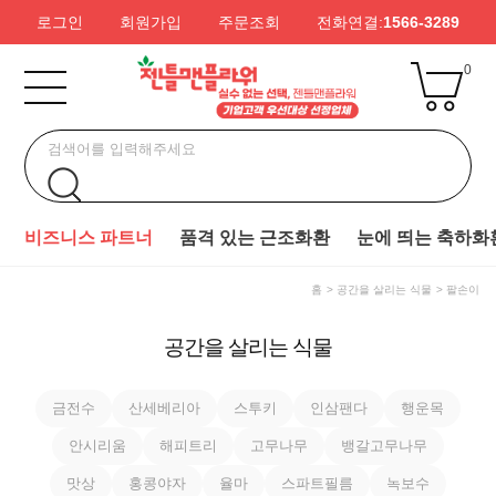
로그인
회원가입
주문조회
전화연결:
1566-3289
0
비즈니스 파트너
품격 있는 근조화환
눈에 띄는 축하화
홈
공간을 살리는 식물
팔손이
공간을 살리는 식물
금전수
산세베리아
스투키
인삼팬다
행운목
안시리움
해피트리
고무나무
뱅갈고무나무
맛상
홍콩야자
율마
스파트필름
녹보수