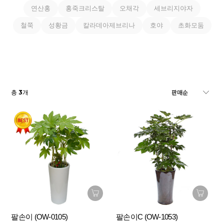
연산홍
홍죽크리스탈
오채각
세브리지야자
철쭉
성황금
칼라데아제브리나
호야
초화모둠
3
총
개
팔손이 (OW-0105)
팔손이C (OW-1053)