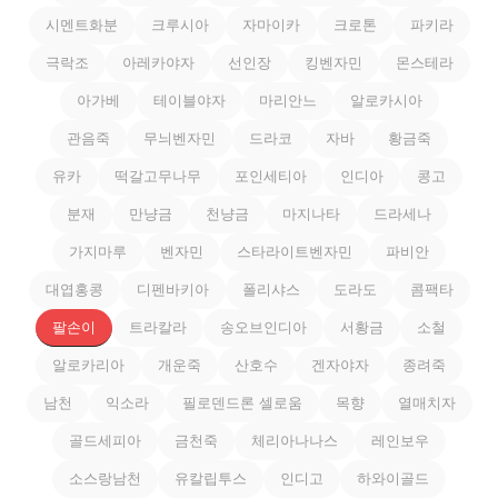
시멘트화분
크루시아
자마이카
크로톤
파키라
극락조
아레카야자
선인장
킹벤자민
몬스테라
아가베
테이블야자
마리안느
알로카시아
관음죽
무늬벤자민
드라코
자바
황금죽
유카
떡갈고무나무
포인세티아
인디아
콩고
분재
만냥금
천냥금
마지나타
드라세나
가지마루
벤자민
스타라이트벤자민
파비안
대엽홍콩
디펜바키아
폴리샤스
도라도
콤팩타
팔손이
트라칼라
송오브인디아
서황금
소철
알로카리아
개운죽
산호수
겐자야자
종려죽
남천
익소라
필로덴드론 셀로움
목향
열매치자
골드세피아
금천죽
체리아나나스
레인보우
소스랑남천
유칼립투스
인디고
하와이골드