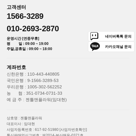
고객센터
1566-3289
010-2693-2870
네이버톡톡 문의
운영시간 [연중무휴]
평 일 : 09:00 ~ 19:00
카카오채널 문의
주말,공휴일 : 09:00 ~ 18:00
계좌번호
신한은행 : 110-443-440805
국민은행 : 9-1566-3289-53
우리은행 : 1005-302-562252
농 협 : 351-0734-0731-33
예 금 주 : 젠틀맨플라워(임대현)
상호명 : 젠틀맨플라워
대표이사 : 임대현
사업자등록번호 : 617-92-51980
[사업자번호확인]
통신판매업신고번호 : 제2014-부산해운-0371호