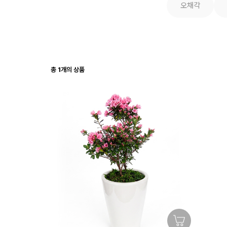
오채각
총
1
개의 상품