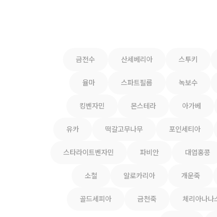
금전수
산세베리아
스투키
율마
스파트필름
녹보수
킹벤자민
몬스테라
아가베
유카
떡갈고무나무
포인세티아
스타라이트벤자민
파비안
대엽홍콩
소철
알로카리아
개운죽
골드세피아
금천죽
체리아나나