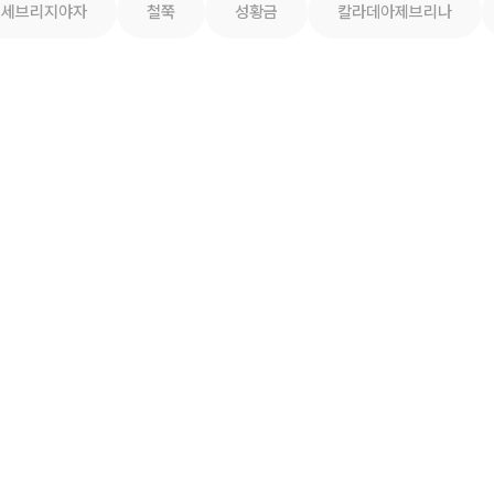
세브리지야자
철쭉
성황금
칼라데아제브리나