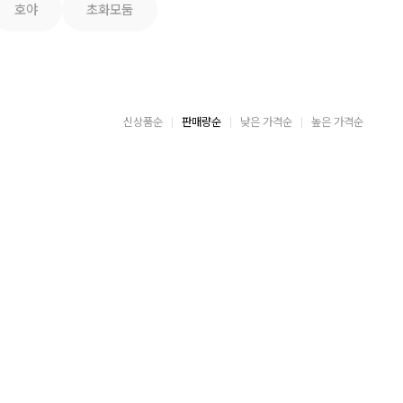
호야
초화모둠
신상품순
판매량순
낮은 가격순
높은 가격순