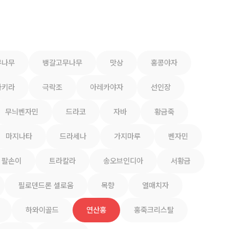
무나무
뱅갈고무나무
맛상
홍콩야자
파키라
극락조
아레카야자
선인장
무늬벤자민
드라코
자바
황금죽
마지나타
드라세나
가지마루
벤자민
팔손이
트라칼라
송오브인디아
서황금
필로덴드론 셀로움
목향
열매치자
하와이골드
연산홍
홍죽크리스탈