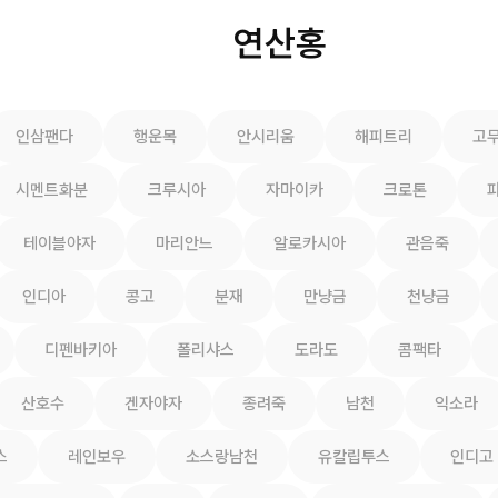
연산홍
인삼팬다
행운목
안시리움
해피트리
고
시멘트화분
크루시아
자마이카
크로톤
테이블야자
마리안느
알로카시아
관음죽
인디아
콩고
분재
만냥금
천냥금
디펜바키아
폴리샤스
도라도
콤팩타
산호수
겐자야자
종려죽
남천
익소라
스
레인보우
소스랑남천
유칼립투스
인디고