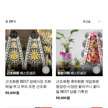
20
총
개
근조화환 BEST 장례식장 조화
근조화환 축하화환 개업화분
배달 부고 부의 조문 근조화
동양란 서양란 꽃바구니 꽃다
발 BEST 상품 기획전
59,000원
59,000원