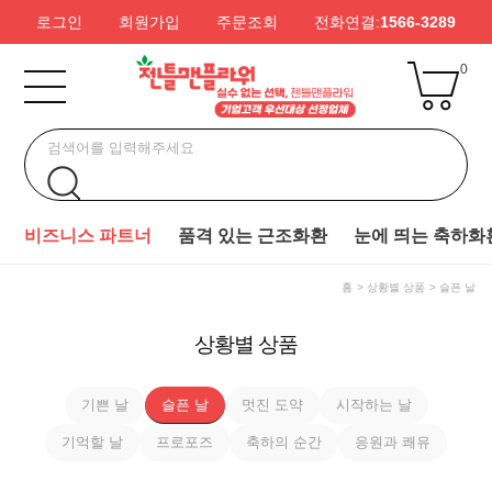
로그인
회원가입
주문조회
전화연결:
1566-3289
0
비즈니스 파트너
품격 있는 근조화환
눈에 띄는 축하화
홈
상황별 상품
슬픈 날
상황별 상품
기쁜 날
슬픈 날
멋진 도약
시작하는 날
기억할 날
프로포즈
축하의 순간
응원과 쾌유