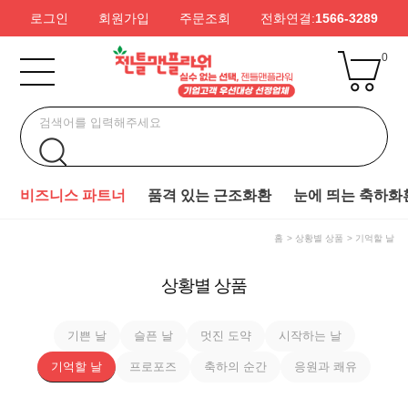
로그인
회원가입
주문조회
전화연결:
1566-3289
0
비즈니스 파트너
품격 있는 근조화환
눈에 띄는 축하화
홈
상황별 상품
기억할 날
상황별 상품
기쁜 날
슬픈 날
멋진 도약
시작하는 날
기억할 날
프로포즈
축하의 순간
응원과 쾌유