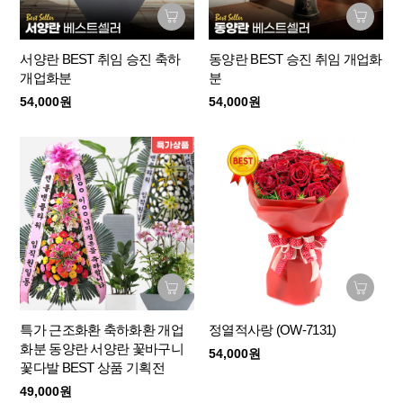
서양란 BEST 취임 승진 축하
동양란 BEST 승진 취임 개업화
개업화분
분
54,000원
54,000원
특가 근조화환 축하화환 개업
정열적사랑 (OW-7131)
화분 동양란 서양란 꽃바구니
54,000원
꽃다발 BEST 상품 기획전
49,000원