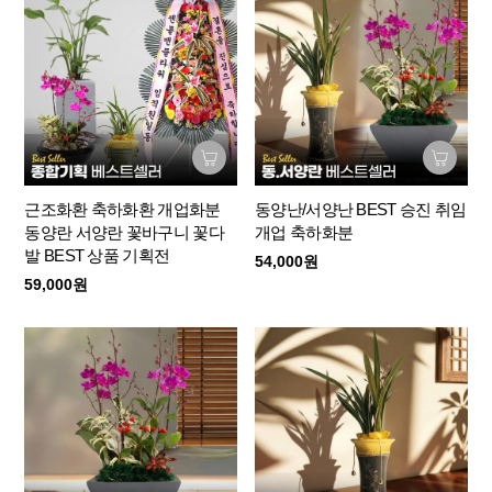
근조화환 축하화환 개업화분
동양난/서양난 BEST 승진 취임
동양란 서양란 꽃바구니 꽃다
개업 축하화분
발 BEST 상품 기획전
54,000원
59,000원